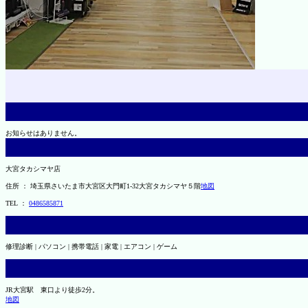
お知らせはありません。
大宮タカシマヤ店
住所 ： 埼玉県さいたま市大宮区大門町1-32大宮タカシマヤ５階
地図
TEL ：
0486585871
修理診断 | パソコン | 携帯電話 | 家電 | エアコン | ゲーム
JR大宮駅 東口より徒歩2分。
地図