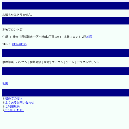
お知らせはありません。
本牧フロント店
住所 ： 神奈川県横浜市中区小港町2丁目100-4 本牧フロント 2階
地図
TEL ：
0456281195
修理診断 | パソコン | 携帯電話 | 家電 | エアコン | ゲーム | デジタルプリント
地図
├
初めての方へ
├
よくあるお問い合わせ
├
ご利用規約
└
ﾌﾟﾗｲﾊﾞｼｰﾎﾟﾘｼｰ