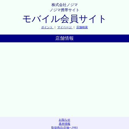
株式会社ノジマ
ノジマ携帯サイト
モバイル会員サイト
ポイント
｜
マイページ
｜
店舗検索
店舗情報
お知らせ
基本情報
取扱商品
|
店舗へｱｸｾｽ