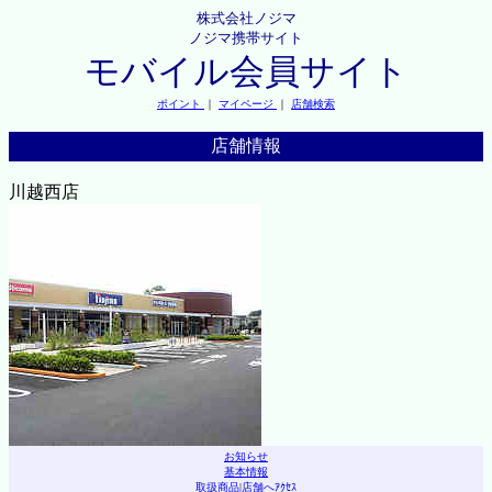
株式会社ノジマ
ノジマ携帯サイト
モバイル会員サイト
ポイント
｜
マイページ
｜
店舗検索
店舗情報
川越西店
お知らせ
基本情報
取扱商品
|
店舗へｱｸｾｽ