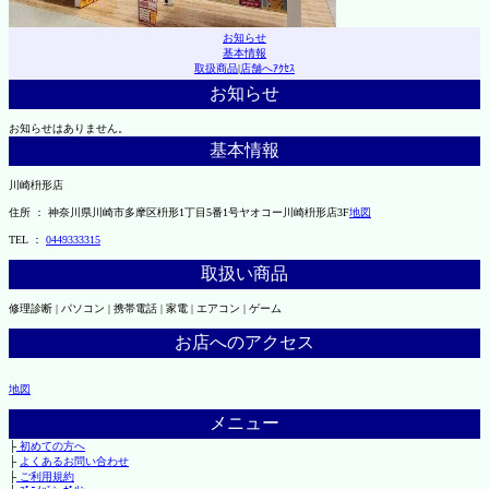
お知らせ
基本情報
取扱商品
|
店舗へｱｸｾｽ
お知らせ
お知らせはありません。
基本情報
川崎枡形店
住所 ： 神奈川県川崎市多摩区枡形1丁目5番1号ヤオコー川崎枡形店3F
地図
TEL ：
0449333315
取扱い商品
修理診断 | パソコン | 携帯電話 | 家電 | エアコン | ゲーム
お店へのアクセス
地図
メニュー
├
初めての方へ
├
よくあるお問い合わせ
├
ご利用規約