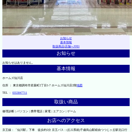
お知らせ
基本情報
取扱商品
|
店舗へｱｸｾｽ
お知らせ
お知らせはありません。
基本情報
ホームズ仙川店
住所 ： 東京都調布市若葉町2丁目1-7 ホームズ仙川店2階
地図
TEL ：
0353847711
取扱い商品
修理診断 | パソコン | 携帯電話 | 家電 | エアコン | ゲーム
お店へのアクセス
京王線：「仙川駅」下車 徒歩約5分 京王バス：(丘22系統)千歳烏山駅経由つつじヶ丘駅北口行