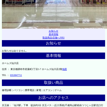
お知らせ
基本情報
取扱商品
|
店舗へｱｸｾｽ
お知らせ
お知らせはありません。
基本情報
ホームズ仙川店
住所 ： 東京都調布市若葉町2丁目1-7 ホームズ仙川店2階
地図
TEL ：
0353847711
取扱い商品
修理診断 | パソコン | 携帯電話 | 家電 | エアコン | ゲーム
お店へのアクセス
京王線：「仙川駅」下車 徒歩約5分 京王バス：(丘22系統)千歳烏山駅経由つつじヶ丘駅北口行