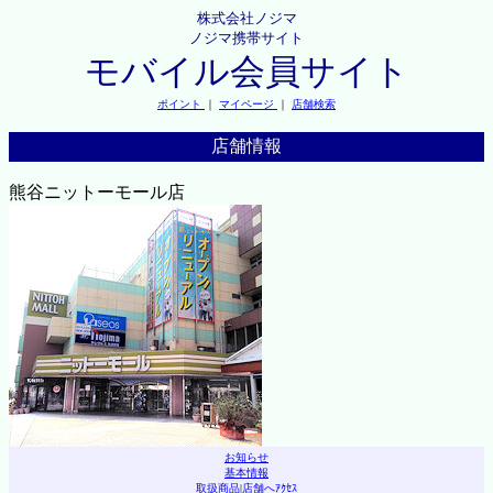
株式会社ノジマ
ノジマ携帯サイト
モバイル会員サイト
ポイント
｜
マイページ
｜
店舗検索
店舗情報
熊谷ニットーモール店
お知らせ
基本情報
取扱商品
|
店舗へｱｸｾｽ