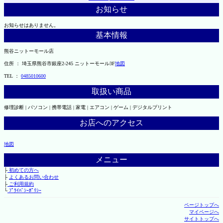
お知らせ
お知らせはありません。
基本情報
熊谷ニットーモール店
住所 ： 埼玉県熊谷市銀座2-245 ニットーモール3F
地図
TEL ：
0485010600
取扱い商品
修理診断 | パソコン | 携帯電話 | 家電 | エアコン | ゲーム | デジタルプリント
お店へのアクセス
地図
メニュー
├
初めての方へ
├
よくあるお問い合わせ
├
ご利用規約
└
ﾌﾟﾗｲﾊﾞｼｰﾎﾟﾘｼｰ
ページトップへ
マイページへ
サイトトップへ