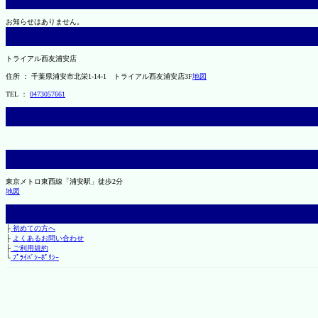
お知らせはありません。
トライアル西友浦安店
住所 ： 千葉県浦安市北栄1-14-1 トライアル西友浦安店3F
地図
TEL ：
0473057661
東京メトロ東西線「浦安駅」徒歩2分
地図
├
初めての方へ
├
よくあるお問い合わせ
├
ご利用規約
└
ﾌﾟﾗｲﾊﾞｼｰﾎﾟﾘｼｰ