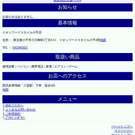
取扱商品
|
店舗へｱｸｾｽ
お知らせ
お知らせはありません。
基本情報
イオンフードスタイル小平店
住所 ： 東京都小平市小川東町2丁目12-1 イオンフードスタイル小平2階
地図
TEL ：
0423485821
取扱い商品
修理診断 | パソコン | 携帯電話 | 家電 | エアコン | ゲーム
お店へのアクセス
西武多摩湖線「八坂駅」下車 徒歩3分
地図
メニュー
├
初めての方へ
├
よくあるお問い合わせ
├
ご利用規約
└
ﾌﾟﾗｲﾊﾞｼｰﾎﾟﾘｼｰ
ページトップへ
マイページへ
サイトトップへ