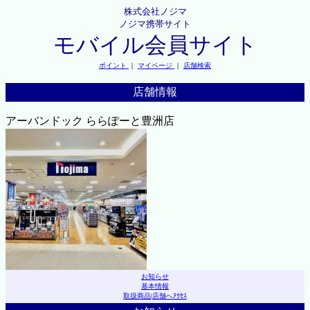
株式会社ノジマ
ノジマ携帯サイト
モバイル会員サイト
ポイント
｜
マイページ
｜
店舗検索
店舗情報
アーバンドック ららぽーと豊洲店
お知らせ
基本情報
取扱商品
|
店舗へｱｸｾｽ