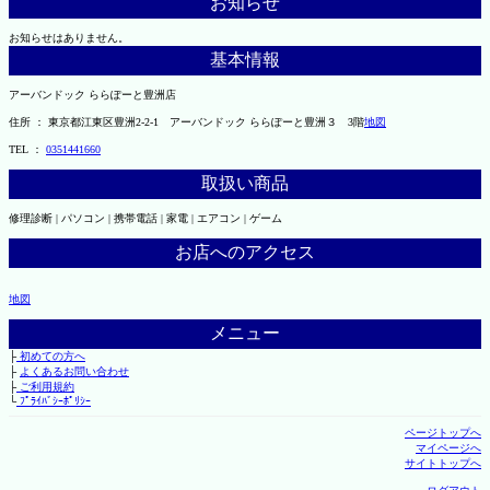
お知らせ
お知らせはありません。
基本情報
アーバンドック ららぽーと豊洲店
住所 ： 東京都江東区豊洲2-2-1 アーバンドック ららぽーと豊洲３ 3階
地図
TEL ：
0351441660
取扱い商品
修理診断 | パソコン | 携帯電話 | 家電 | エアコン | ゲーム
お店へのアクセス
地図
メニュー
├
初めての方へ
├
よくあるお問い合わせ
├
ご利用規約
└
ﾌﾟﾗｲﾊﾞｼｰﾎﾟﾘｼｰ
ページトップへ
マイページへ
サイトトップへ