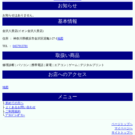
お知らせ
お知らせはありません。
基本情報
金沢八景店(イオン金沢八景店)
住所 ： 神奈川県横浜市金沢区泥亀1-27-1
地図
TEL ：
0457913781
取扱い商品
修理診断 | パソコン | 携帯電話 | 家電 | エアコン | ゲーム | デジタルプリント
お店へのアクセス
地図
メニュー
├
初めての方へ
├
よくあるお問い合わせ
├
ご利用規約
└
ﾌﾟﾗｲﾊﾞｼｰﾎﾟﾘｼｰ
ページトップへ
マイページへ
サイトトップへ