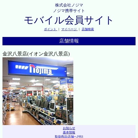
株式会社ノジマ
ノジマ携帯サイト
モバイル会員サイト
ポイント
｜
マイページ
｜
店舗検索
店舗情報
金沢八景店(イオン金沢八景店)
お知らせ
基本情報
取扱商品
|
店舗へｱｸｾｽ