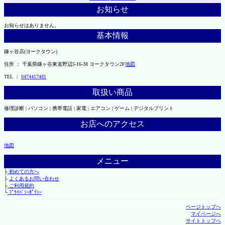
お知らせ
お知らせはありません。
基本情報
鎌ヶ谷店(ヨークタウン)
住所 ： 千葉県鎌ヶ谷東道野辺5-16-38 ヨークタウン2F
地図
TEL ：
0474417481
取扱い商品
修理診断 | パソコン | 携帯電話 | 家電 | エアコン | ゲーム | デジタルプリント
お店へのアクセス
地図
メニュー
├
初めての方へ
├
よくあるお問い合わせ
├
ご利用規約
└
ﾌﾟﾗｲﾊﾞｼｰﾎﾟﾘｼｰ
ページトップへ
マイページへ
サイトトップへ