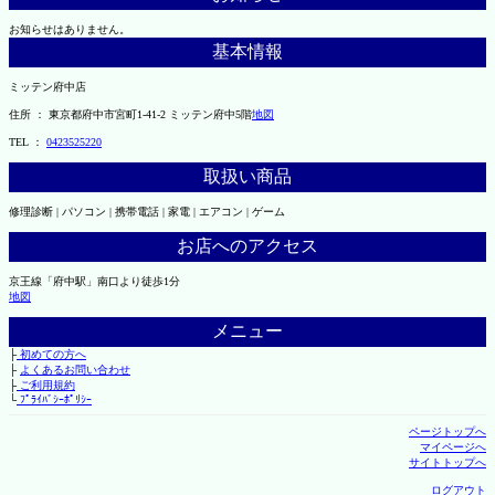
お知らせはありません。
基本情報
ミッテン府中店
住所 ： 東京都府中市宮町1-41-2 ミッテン府中5階
地図
TEL ：
0423525220
取扱い商品
修理診断 | パソコン | 携帯電話 | 家電 | エアコン | ゲーム
お店へのアクセス
京王線「府中駅」南口より徒歩1分
地図
メニュー
├
初めての方へ
├
よくあるお問い合わせ
├
ご利用規約
└
ﾌﾟﾗｲﾊﾞｼｰﾎﾟﾘｼｰ
ページトップへ
マイページへ
サイトトップへ
ログアウト