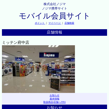
株式会社ノジマ
ノジマ携帯サイト
モバイル会員サイト
ポイント
｜
マイページ
｜
店舗検索
店舗情報
ミッテン府中店
お知らせ
基本情報
取扱商品
|
店舗へｱｸｾｽ
お知らせ