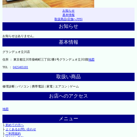
お知らせ
基本情報
取扱商品
|
店舗へｱｸｾｽ
お知らせ
お知らせはありません。
基本情報
グランデュオ立川店
住所 ： 東京都立川市柴崎町三丁目2番1号グランデュオ立川5階
地図
TEL ：
0425405181
取扱い商品
修理診断 | パソコン | 携帯電話 | 家電 | エアコン | ゲーム
お店へのアクセス
地図
メニュー
├
初めての方へ
├
よくあるお問い合わせ
├
ご利用規約