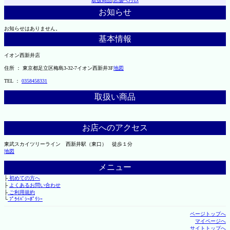
取扱商品
|
店舗へｱｸｾｽ
お知らせ
お知らせはありません。
基本情報
イオン西新井店
住所 ： 東京都足立区梅島3-32-7イオン西新井3F
地図
TEL ：
0358458331
取扱い商品
お店へのアクセス
東武スカイツリーライン 西新井駅（東口） 徒歩１分
地図
メニュー
├
初めての方へ
├
よくあるお問い合わせ
├
ご利用規約
└
ﾌﾟﾗｲﾊﾞｼｰﾎﾟﾘｼｰ
ページトップへ
マイページへ
サイトトップへ