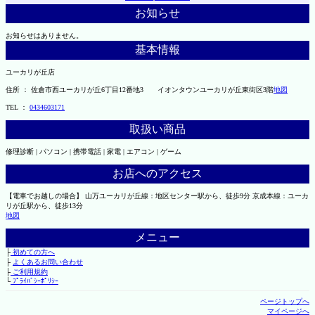
お知らせ
お知らせはありません。
基本情報
ユーカリが丘店
住所 ： 佐倉市西ユーカリが丘6丁目12番地3 イオンタウンユーカリが丘東街区3階
地図
TEL ：
0434603171
取扱い商品
修理診断 | パソコン | 携帯電話 | 家電 | エアコン | ゲーム
お店へのアクセス
【電車でお越しの場合】 山万ユーカリが丘線：地区センター駅から、徒歩9分 京成本線：ユーカ
リが丘駅から、徒歩13分
地図
メニュー
├
初めての方へ
├
よくあるお問い合わせ
├
ご利用規約
└
ﾌﾟﾗｲﾊﾞｼｰﾎﾟﾘｼｰ
ページトップへ
マイページへ