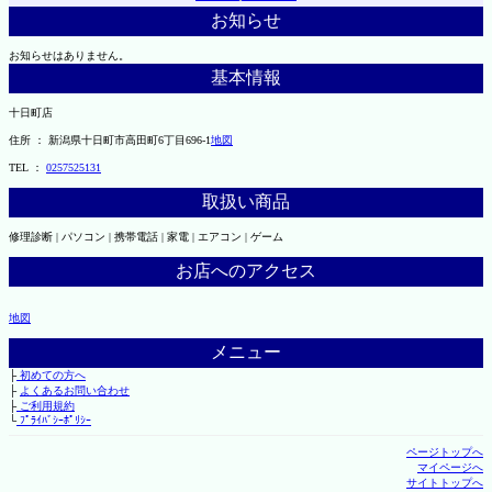
お知らせ
お知らせはありません。
基本情報
十日町店
住所 ： 新潟県十日町市高田町6丁目696-1
地図
TEL ：
0257525131
取扱い商品
修理診断 | パソコン | 携帯電話 | 家電 | エアコン | ゲーム
お店へのアクセス
地図
メニュー
├
初めての方へ
├
よくあるお問い合わせ
├
ご利用規約
└
ﾌﾟﾗｲﾊﾞｼｰﾎﾟﾘｼｰ
ページトップへ
マイページへ
サイトトップへ