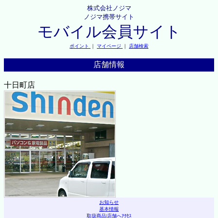
株式会社ノジマ
ノジマ携帯サイト
モバイル会員サイト
ポイント
｜
マイページ
｜
店舗検索
店舗情報
十日町店
お知らせ
基本情報
取扱商品
|
店舗へｱｸｾｽ