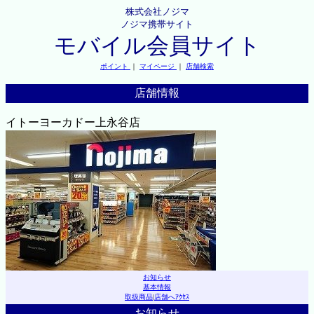
株式会社ノジマ
ノジマ携帯サイト
モバイル会員サイト
ポイント
｜
マイページ
｜
店舗検索
店舗情報
イトーヨーカドー上永谷店
お知らせ
基本情報
取扱商品
|
店舗へｱｸｾｽ
お知らせ