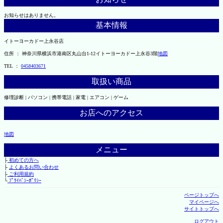
お知らせはありません。
基本情報
イトーヨーカドー上永谷店
住所 ： 神奈川県横浜市港南区丸山台1-12イトーヨーカドー上永谷3階
地図
TEL ：
0458403671
取扱い商品
修理診断 | パソコン | 携帯電話 | 家電 | エアコン | ゲーム
お店へのアクセス
地図
メニュー
├
初めての方へ
├
よくあるお問い合わせ
├
ご利用規約
└
ﾌﾟﾗｲﾊﾞｼｰﾎﾟﾘｼｰ
ページトップへ
マイページへ
サイトトップへ
ログアウト