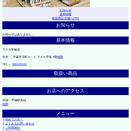
お知らせ
基本情報
取扱商品
|
店舗へｱｸｾｽ
お知らせ
お知らせはありません。
基本情報
ラスカ平塚店
住所 ： 平塚市宝町１－１ ラスカ平塚 4階
地図
TEL ：
0463205581
取扱い商品
お店へのアクセス
JR線 平塚駅直結
地図
メニュー
├
初めての方へ
├
よくあるお問い合わせ
├
ご利用規約