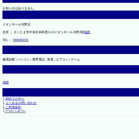
お知らせはありません。
イオンモール与野店
住所 ： さいたま市中央区本町西5-2-9イオンモール与野2階
地図
TEL ：
0488406331
修理診断 | パソコン | 携帯電話 | 家電 | エアコン | ゲーム
地図
├
初めての方へ
├
よくあるお問い合わせ
├
ご利用規約
└
ﾌﾟﾗｲﾊﾞｼｰﾎﾟﾘｼｰ