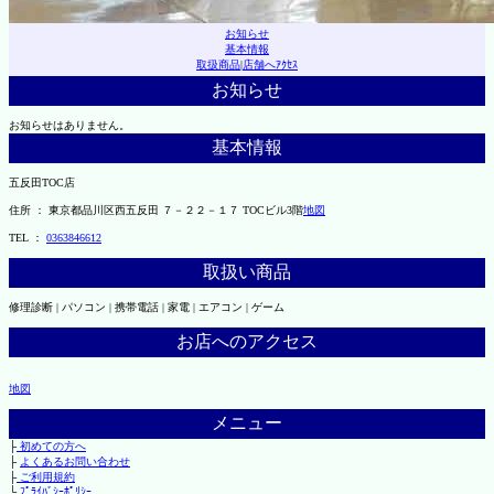
お知らせ
基本情報
取扱商品
|
店舗へｱｸｾｽ
お知らせ
お知らせはありません。
基本情報
五反田TOC店
住所 ： 東京都品川区西五反田 ７－２２－１７ TOCビル3階
地図
TEL ：
0363846612
取扱い商品
修理診断 | パソコン | 携帯電話 | 家電 | エアコン | ゲーム
お店へのアクセス
地図
メニュー
├
初めての方へ
├
よくあるお問い合わせ
├
ご利用規約
└
ﾌﾟﾗｲﾊﾞｼｰﾎﾟﾘｼｰ