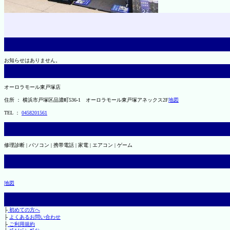
お知らせはありません。
オーロラモール東戸塚店
住所 ： 横浜市戸塚区品濃町536-1 オーロラモール東戸塚アネックス2F
地図
TEL ：
0458201561
修理診断 | パソコン | 携帯電話 | 家電 | エアコン | ゲーム
地図
├
初めての方へ
├
よくあるお問い合わせ
├
ご利用規約