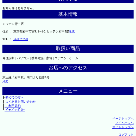
お知らせはありません。
基本情報
ミッテン府中店
住所 ： 東京都府中市宮町1-41-2 ミッテン府中5階
地図
TEL ：
0423525220
取扱い商品
修理診断 | パソコン | 携帯電話 | 家電 | エアコン | ゲーム
お店へのアクセス
京王線「府中駅」南口より徒歩1分
地図
メニュー
├
初めての方へ
├
よくあるお問い合わせ
├
ご利用規約
└
ﾌﾟﾗｲﾊﾞｼｰﾎﾟﾘｼｰ
ページトップへ
マイページへ
サイトトップへ
ログアウト