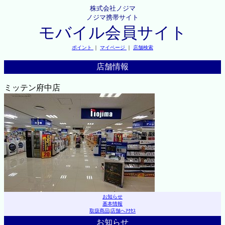
株式会社ノジマ
ノジマ携帯サイト
モバイル会員サイト
ポイント
｜
マイページ
｜
店舗検索
店舗情報
ミッテン府中店
お知らせ
基本情報
取扱商品
|
店舗へｱｸｾｽ
お知らせ