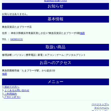
取扱商品
|
店舗へｱｸｾｽ
お知らせ
お知らせはありません。
基本情報
東急百貨店たまプラーザ店
住所 ： 神奈川県横浜市青葉区美しが丘1-7東急百貨店たまプラーザ5階
地図
TEL ：
0459051131
取扱い商品
修理診断 | パソコン | 携帯電話 | 家電 | エアコン | ゲーム | デジタルプリント
お店へのアクセス
東急田園都市線「たまプラーザ駅」から徒歩2分
地図
メニュー
├
初めての方へ
├
よくあるお問い合わせ
├
ご利用規約
└
ﾌﾟﾗｲﾊﾞｼｰﾎﾟﾘｼｰ
ページトップへ
マイページへ