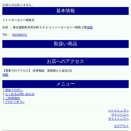
お知らせはありません。
基本情報
イトーヨーカドー昭島店
住所 ： 東京都昭島市田中町５６２-１イトーヨーカドー昭島３階
地図
TEL ：
0425006151
取扱い商品
お店へのアクセス
【電車でのアクセス】 JR青梅線 昭島駅から徒歩2分
地図
メニュー
├
初めての方へ
├
よくあるお問い合わせ
├
ご利用規約
└
ﾌﾟﾗｲﾊﾞｼｰﾎﾟﾘｼｰ
ページトップへ
マイページへ
サイトトップへ
ログアウト