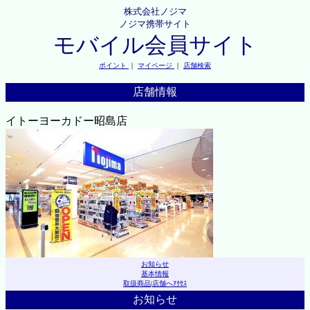
株式会社ノジマ
ノジマ携帯サイト
モバイル会員サイト
ポイント
｜
マイページ
｜
店舗検索
店舗情報
イトーヨーカドー昭島店
お知らせ
基本情報
取扱商品
|
店舗へｱｸｾｽ
お知らせ