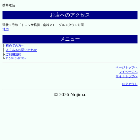
携帯電話
お店へのアクセス
環状２号線「トレッサ横浜」南棟２Ｆ グルメタウン方面
地図
メニュー
├
初めての方へ
├
よくあるお問い合わせ
├
ご利用規約
└
ﾌﾟﾗｲﾊﾞｼｰﾎﾟﾘｼｰ
ページトップへ
マイページへ
サイトトップへ
ログアウト
© 2026 Nojima.