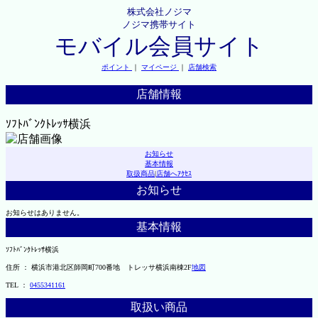
株式会社ノジマ
ノジマ携帯サイト
モバイル会員サイト
ポイント
｜
マイページ
｜
店舗検索
店舗情報
ｿﾌﾄﾊﾞﾝｸﾄﾚｯｻ横浜
お知らせ
基本情報
取扱商品
|
店舗へｱｸｾｽ
お知らせ
お知らせはありません。
基本情報
ｿﾌﾄﾊﾞﾝｸﾄﾚｯｻ横浜
住所 ： 横浜市港北区師岡町700番地 トレッサ横浜南棟2F
地図
TEL ：
0455341161
取扱い商品