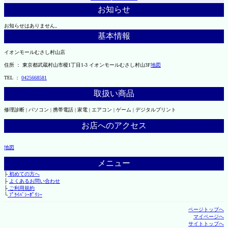
お知らせ
お知らせはありません。
基本情報
イオンモールむさし村山店
住所 ： 東京都武蔵村山市榎1丁目1-3 イオンモールむさし村山3F
地図
TEL ：
0425668581
取扱い商品
修理診断 | パソコン | 携帯電話 | 家電 | エアコン | ゲーム | デジタルプリント
お店へのアクセス
地図
メニュー
├
初めての方へ
├
よくあるお問い合わせ
├
ご利用規約
└
ﾌﾟﾗｲﾊﾞｼｰﾎﾟﾘｼｰ
ページトップへ
マイページへ
サイトトップへ