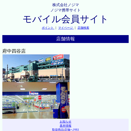
株式会社ノジマ
ノジマ携帯サイト
モバイル会員サイト
ポイント
｜
マイページ
｜
店舗検索
店舗情報
府中四谷店
お知らせ
基本情報
取扱商品
|
店舗へｱｸｾｽ