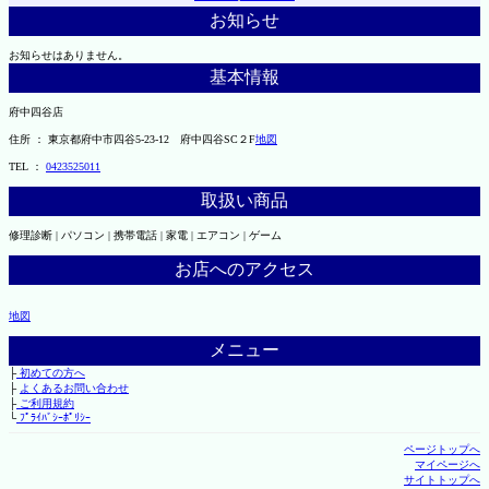
お知らせ
お知らせはありません。
基本情報
府中四谷店
住所 ： 東京都府中市四谷5-23-12 府中四谷SC２F
地図
TEL ：
0423525011
取扱い商品
修理診断 | パソコン | 携帯電話 | 家電 | エアコン | ゲーム
お店へのアクセス
地図
メニュー
├
初めての方へ
├
よくあるお問い合わせ
├
ご利用規約
└
ﾌﾟﾗｲﾊﾞｼｰﾎﾟﾘｼｰ
ページトップへ
マイページへ
サイトトップへ