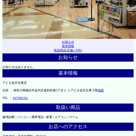
お知らせ
基本情報
取扱商品
|
店舗へｱｸｾｽ
お知らせ
お知らせはありません。
基本情報
アピタ金沢文庫店
住所 ： 神奈川県横浜市金沢区釜利谷東2丁目１-１アピタ金沢文庫３階
地図
TEL ：
0457801261
取扱い商品
修理診断 | パソコン | 携帯電話 | 家電 | エアコン | ゲーム
お店へのアクセス