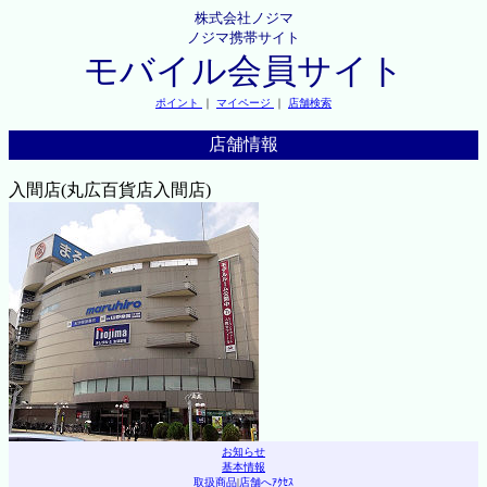
株式会社ノジマ
ノジマ携帯サイト
モバイル会員サイト
ポイント
｜
マイページ
｜
店舗検索
店舗情報
入間店(丸広百貨店入間店)
お知らせ
基本情報
取扱商品
|
店舗へｱｸｾｽ