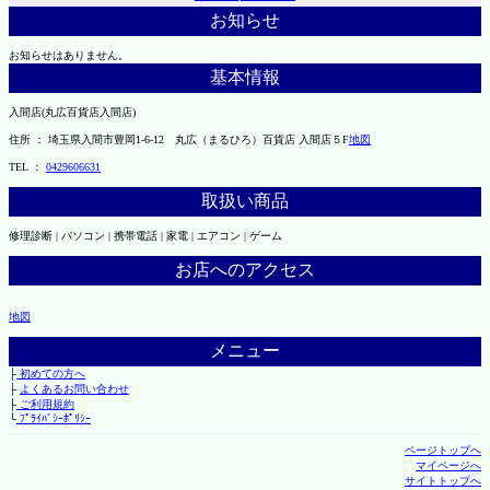
お知らせ
お知らせはありません。
基本情報
入間店(丸広百貨店入間店)
住所 ： 埼玉県入間市豊岡1-6-12 丸広（まるひろ）百貨店 入間店５F
地図
TEL ：
0429606631
取扱い商品
修理診断 | パソコン | 携帯電話 | 家電 | エアコン | ゲーム
お店へのアクセス
地図
メニュー
├
初めての方へ
├
よくあるお問い合わせ
├
ご利用規約
└
ﾌﾟﾗｲﾊﾞｼｰﾎﾟﾘｼｰ
ページトップへ
マイページへ
サイトトップへ