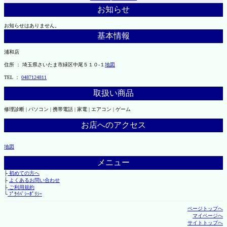
お知らせ
お知らせはありません。
基本情報
浦和店
住所 ： 埼玉県さいたま市緑区中尾５１０-１
地図
TEL ：
0487124811
取扱い商品
修理診断 | パソコン | 携帯電話 | 家電 | エアコン | ゲーム
お店へのアクセス
地図
メニュー
├
初めての方へ
├
よくあるお問い合わせ
├
ご利用規約
└
ﾌﾟﾗｲﾊﾞｼｰﾎﾟﾘｼｰ
ページトップへ
マイページへ
サイトトップへ