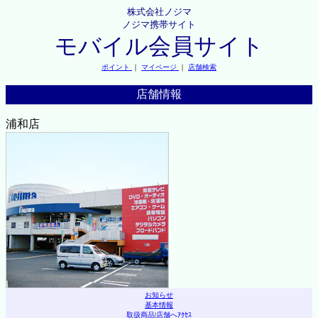
株式会社ノジマ
ノジマ携帯サイト
モバイル会員サイト
ポイント
｜
マイページ
｜
店舗検索
店舗情報
浦和店
お知らせ
基本情報
取扱商品
|
店舗へｱｸｾｽ