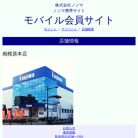
株式会社ノジマ
ノジマ携帯サイト
モバイル会員サイト
ポイント
｜
マイページ
｜
店舗検索
店舗情報
相模原本店
お知らせ
基本情報
取扱商品
|
店舗へｱｸｾｽ