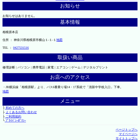
お知らせ
お知らせはありません。
基本情報
相模原本店
住所 ： 神奈川県相模原市横山１-１-１
地図
TEL ：
0427531516
取扱い商品
修理診断 | パソコン | 携帯電話 | 家電 | エアコン | ゲーム | デジタルプリント
お店へのアクセス
・JR横浜線「相模原駅」より、バス6番乗り場14・17系統で「清新中学校入口」下車。
地図
メニュー
├
初めての方へ
├
よくあるお問い合わせ
├
ご利用規約
└
ﾌﾟﾗｲﾊﾞｼｰﾎﾟﾘｼｰ
ページトップへ
マイページへ
サイトトップへ