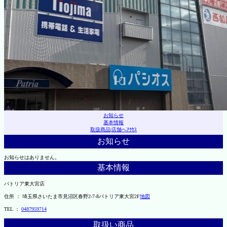
お知らせ
基本情報
取扱商品
|
店舗へｱｸｾｽ
お知らせ
お知らせはありません。
基本情報
パトリア東大宮店
住所 ： 埼玉県さいたま市見沼区春野2-7-8パトリア東大宮2F
地図
TEL ：
0487959714
取扱い商品