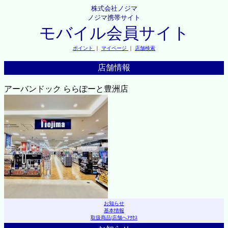
株式会社ノジマ
ノジマ携帯サイト
モバイル会員サイト
ポイント
｜
マイページ
｜
店舗検索
店舗情報
アーバンドック ららぽーと豊洲店
お知らせ
基本情報
取扱商品
|
店舗へｱｸｾｽ