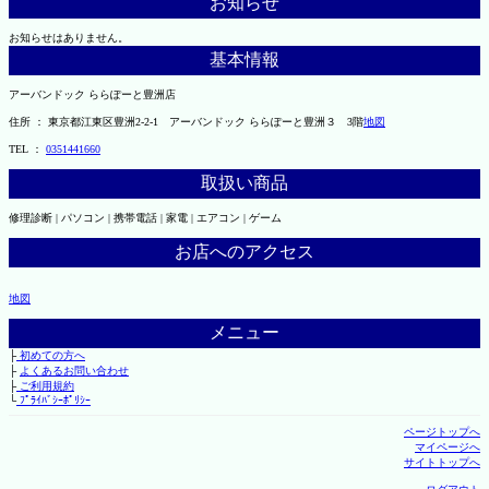
お知らせ
お知らせはありません。
基本情報
アーバンドック ららぽーと豊洲店
住所 ： 東京都江東区豊洲2-2-1 アーバンドック ららぽーと豊洲３ 3階
地図
TEL ：
0351441660
取扱い商品
修理診断 | パソコン | 携帯電話 | 家電 | エアコン | ゲーム
お店へのアクセス
地図
メニュー
├
初めての方へ
├
よくあるお問い合わせ
├
ご利用規約
└
ﾌﾟﾗｲﾊﾞｼｰﾎﾟﾘｼｰ
ページトップへ
マイページへ
サイトトップへ