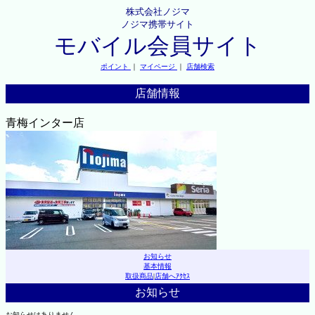
株式会社ノジマ
ノジマ携帯サイト
モバイル会員サイト
ポイント
｜
マイページ
｜
店舗検索
店舗情報
青梅インター店
お知らせ
基本情報
取扱商品
|
店舗へｱｸｾｽ
お知らせ
お知らせはありません。