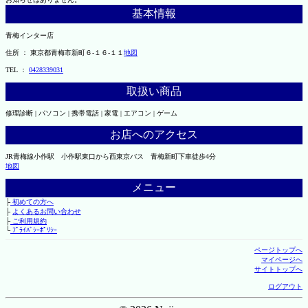
基本情報
青梅インター店
住所 ： 東京都青梅市新町６-１６-１１
地図
TEL ：
0428339031
取扱い商品
修理診断 | パソコン | 携帯電話 | 家電 | エアコン | ゲーム
お店へのアクセス
JR青梅線小作駅 小作駅東口から西東京バス 青梅新町下車徒歩4分
地図
メニュー
├
初めての方へ
├
よくあるお問い合わせ
├
ご利用規約
└
ﾌﾟﾗｲﾊﾞｼｰﾎﾟﾘｼｰ
ページトップへ
マイページへ
サイトトップへ
ログアウト