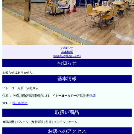
お知らせ
基本情報
取扱商品
|
店舗へｱｸｾｽ
お知らせ
お知らせはありません。
基本情報
イトーヨーカドー伊勢原店
住所 ： 神奈川県伊勢原市桜台1-8-1 イトーヨーカドー伊勢原4階
地図
TEL ：
0463920161
取扱い商品
修理診断 | パソコン | 携帯電話 | 家電 | エアコン | ゲーム
お店へのアクセス