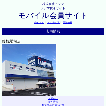
株式会社ノジマ
ノジマ携帯サイト
モバイル会員サイト
ポイント
｜
マイページ
｜
店舗検索
店舗情報
藤枝駅前店
お知らせ
基本情報
取扱商品
|
店舗へｱｸｾｽ