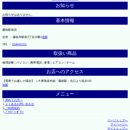
お知らせ
お知らせはありません。
基本情報
藤枝駅前店
住所 ： 藤枝市駅前3丁目20番1
地図
TEL ：
0546455551
取扱い商品
修理診断 | パソコン | 携帯電話 | 家電 | エアコン | ゲーム
お店へのアクセス
【電車でお越しの場合】 ＪＲ東海道本線「藤枝駅」北口より徒歩5分
地図
メニュー
├
初めての方へ
├
よくあるお問い合わせ
├
ご利用規約
└
ﾌﾟﾗｲﾊﾞｼｰﾎﾟﾘｼｰ
ページトップへ
マイページへ
サイトトップへ