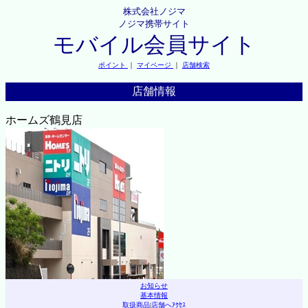
株式会社ノジマ
ノジマ携帯サイト
モバイル会員サイト
ポイント
｜
マイページ
｜
店舗検索
店舗情報
ホームズ鶴見店
お知らせ
基本情報
取扱商品
|
店舗へｱｸｾｽ