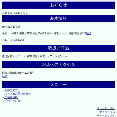
お知らせ
お知らせはありません。
基本情報
ホームズ鶴見店
住所 ： 神奈川県横浜市鶴見区岸谷3丁目9-1 島忠ホームズ横浜鶴見店2階
地図
TEL ：
0455842261
取扱い商品
修理診断 | パソコン | 携帯電話 | 家電 | エアコン | ゲーム
お店へのアクセス
国道1号線島忠ホームズ2階
地図
メニュー
├
初めての方へ
├
よくあるお問い合わせ
├
ご利用規約
└
ﾌﾟﾗｲﾊﾞｼｰﾎﾟﾘｼｰ
ページトップへ
マイページへ
サイトトップへ