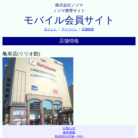
株式会社ノジマ
ノジマ携帯サイト
モバイル会員サイト
ポイント
｜
マイページ
｜
店舗検索
店舗情報
亀有店(リリオ館)
お知らせ
基本情報
取扱商品
|
店舗へｱｸｾｽ