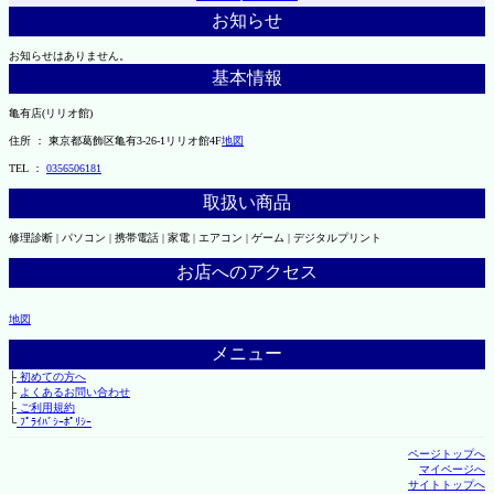
お知らせ
お知らせはありません。
基本情報
亀有店(リリオ館)
住所 ： 東京都葛飾区亀有3-26-1リリオ館4F
地図
TEL ：
0356506181
取扱い商品
修理診断 | パソコン | 携帯電話 | 家電 | エアコン | ゲーム | デジタルプリント
お店へのアクセス
地図
メニュー
├
初めての方へ
├
よくあるお問い合わせ
├
ご利用規約
└
ﾌﾟﾗｲﾊﾞｼｰﾎﾟﾘｼｰ
ページトップへ
マイページへ
サイトトップへ