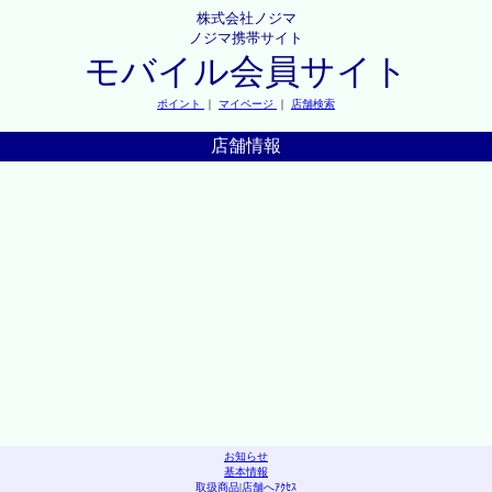
株式会社ノジマ
ノジマ携帯サイト
モバイル会員サイト
ポイント
｜
マイページ
｜
店舗検索
店舗情報
お知らせ
基本情報
取扱商品
|
店舗へｱｸｾｽ