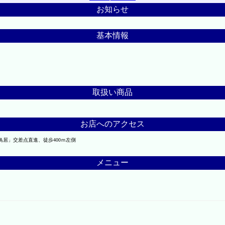
お知らせ
基本情報
取扱い商品
お店へのアクセス
鳥居」交差点直進、徒歩400ｍ左側
メニュー