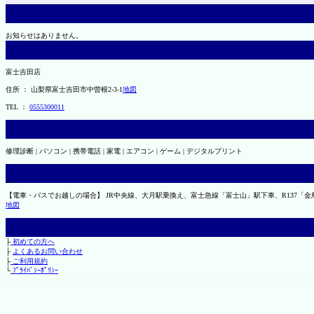
お知らせはありません。
富士吉田店
住所 ： 山梨県富士吉田市中曽根2-3-1
地図
TEL ：
0555300011
修理診断 | パソコン | 携帯電話 | 家電 | エアコン | ゲーム | デジタルプリント
【電車・バスでお越しの場合】 JR中央線、大月駅乗換え、富士急線「富士山」駅下車、R137「金
地図
├
初めての方へ
├
よくあるお問い合わせ
├
ご利用規約
└
ﾌﾟﾗｲﾊﾞｼｰﾎﾟﾘｼｰ