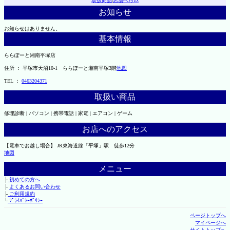
取扱商品
|
店舗へｱｸｾｽ
お知らせ
お知らせはありません。
基本情報
ららぽーと湘南平塚店
住所 ： 平塚市天沼10-1 ららぽーと湘南平塚3階
地図
TEL ：
0463204371
取扱い商品
修理診断 | パソコン | 携帯電話 | 家電 | エアコン | ゲーム
お店へのアクセス
【電車でお越し場合】 JR東海道線「平塚」駅 徒歩12分
地図
メニュー
├
初めての方へ
├
よくあるお問い合わせ
├
ご利用規約
└
ﾌﾟﾗｲﾊﾞｼｰﾎﾟﾘｼｰ
ページトップへ
マイページへ
サイトトップへ