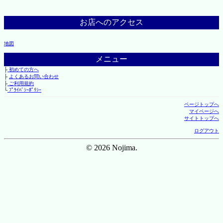
お店へのアクセス
地図
メニュー
├
初めての方へ
├
よくあるお問い合わせ
├
ご利用規約
└
ﾌﾟﾗｲﾊﾞｼｰﾎﾟﾘｼｰ
ページトップへ
マイページへ
サイトトップへ
ログアウト
© 2026 Nojima.