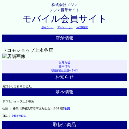
株式会社ノジマ
ノジマ携帯サイト
モバイル会員サイト
ポイント
｜
マイページ
｜
店舗検索
店舗情報
ドコモショップ上永谷店
お知らせ
基本情報
取扱商品
|
店舗へｱｸｾｽ
お知らせ
お知らせはありません。
基本情報
ドコモショップ上永谷店
住所 ： 神奈川県横浜市港南区丸山台1-12-36 1階
地図
TEL ：
0458401301
取扱い商品