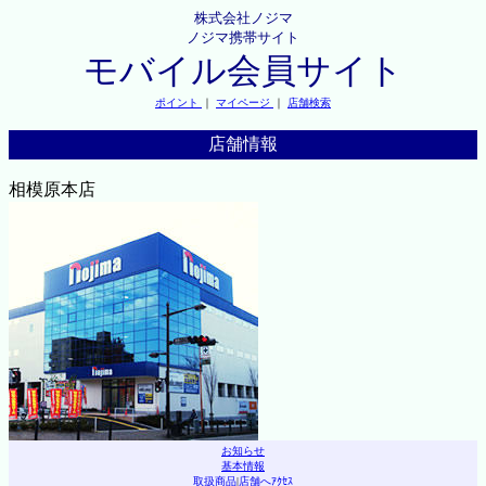
株式会社ノジマ
ノジマ携帯サイト
モバイル会員サイト
ポイント
｜
マイページ
｜
店舗検索
店舗情報
相模原本店
お知らせ
基本情報
取扱商品
|
店舗へｱｸｾｽ