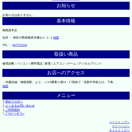
お知らせ
お知らせはありません。
基本情報
相模原本店
住所 ： 神奈川県相模原市横山１-１-１
地図
TEL ：
0427531516
取扱い商品
修理診断 | パソコン | 携帯電話 | 家電 | エアコン | ゲーム | デジタルプリント
お店へのアクセス
・JR横浜線「相模原駅」より、バス6番乗り場14・17系統で「清新中学校入口」下車。
地図
メニュー
├
初めての方へ
├
よくあるお問い合わせ
├
ご利用規約
└
ﾌﾟﾗｲﾊﾞｼｰﾎﾟﾘｼｰ
ページトップへ
マイページへ
サイトトップへ