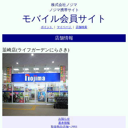
株式会社ノジマ
ノジマ携帯サイト
モバイル会員サイト
ポイント
｜
マイページ
｜
店舗検索
店舗情報
韮崎店(ライフガーデンにらさき)
お知らせ
基本情報
取扱商品
|
店舗へｱｸｾｽ