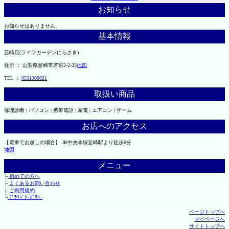
お知らせ
お知らせはありません。
基本情報
韮崎店(ライフガーデンにらさき)
住所 ： 山梨県韮崎市若宮2-2-23
地図
TEL ：
0551300021
取扱い商品
修理診断 | パソコン | 携帯電話 | 家電 | エアコン | ゲーム
お店へのアクセス
【電車でお越しの場合】 JR中央本線韮崎駅より徒歩6分
地図
メニュー
├
初めての方へ
├
よくあるお問い合わせ
├
ご利用規約
└
ﾌﾟﾗｲﾊﾞｼｰﾎﾟﾘｼｰ
ページトップへ
マイページへ
サイトトップへ