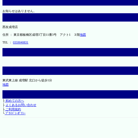
お知らせはありません。
西友成増店
住所 ： 東京都板橋区成増3丁目11番3号 アクト1 ３階
地図
TEL ：
0359040831
東武東上線 成増駅 北口から徒歩1分
地図
├
初めての方へ
├
よくあるお問い合わせ
├
ご利用規約
└
ﾌﾟﾗｲﾊﾞｼｰﾎﾟﾘｼｰ