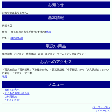
お知らせ
お知らせはありません。
基本情報
所沢本店
住所 ： 埼玉県所沢市小手指台5番地の4
地図
TEL ：
0429031481
取扱い商品
修理診断 | パソコン | 携帯電話 | 家電 | エアコン | ゲーム | デジタルプリント
お店へのアクセス
・西武池袋線「西所沢駅」下車徒歩15分。・西武池袋線「小手指駅」から「大六天経由」のバス
に乗り、「大六天」で下車。
地図
メニュー
├
初めての方へ
├
よくあるお問い合わせ
├
ご利用規約
└
ﾌﾟﾗｲﾊﾞｼｰﾎﾟﾘｼｰ
ページトップへ
マイページへ