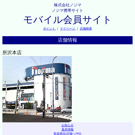
株式会社ノジマ
ノジマ携帯サイト
モバイル会員サイト
ポイント
｜
マイページ
｜
店舗検索
店舗情報
所沢本店
お知らせ
基本情報
取扱商品
|
店舗へｱｸｾｽ