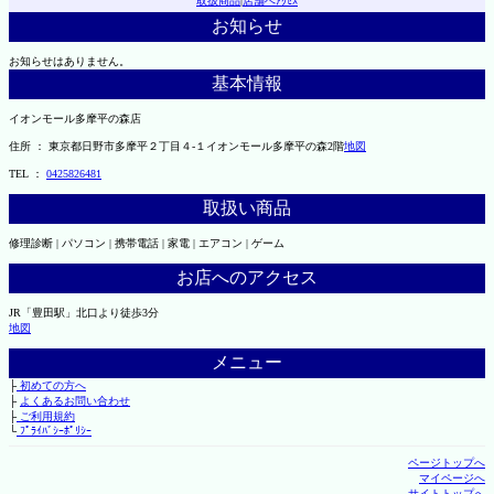
取扱商品
|
店舗へｱｸｾｽ
お知らせ
お知らせはありません。
基本情報
イオンモール多摩平の森店
住所 ： 東京都日野市多摩平２丁目４-１イオンモール多摩平の森2階
地図
TEL ：
0425826481
取扱い商品
修理診断 | パソコン | 携帯電話 | 家電 | エアコン | ゲーム
お店へのアクセス
JR「豊田駅」北口より徒歩3分
地図
メニュー
├
初めての方へ
├
よくあるお問い合わせ
├
ご利用規約
└
ﾌﾟﾗｲﾊﾞｼｰﾎﾟﾘｼｰ
ページトップへ
マイページへ
サイトトップへ