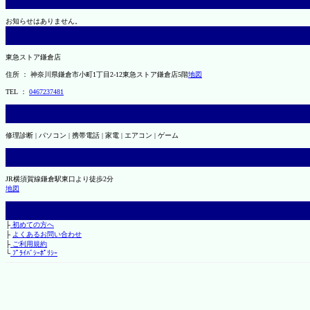
お知らせはありません。
東急ストア鎌倉店
住所 ： 神奈川県鎌倉市小町1丁目2-12東急ストア鎌倉店5階
地図
TEL ：
0467237481
修理診断 | パソコン | 携帯電話 | 家電 | エアコン | ゲーム
JR横須賀線鎌倉駅東口より徒歩2分
地図
├
初めての方へ
├
よくあるお問い合わせ
├
ご利用規約
└
ﾌﾟﾗｲﾊﾞｼｰﾎﾟﾘｼｰ