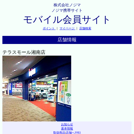
株式会社ノジマ
ノジマ携帯サイト
モバイル会員サイト
ポイント
｜
マイページ
｜
店舗検索
店舗情報
テラスモール湘南店
お知らせ
基本情報
取扱商品
|
店舗へｱｸｾｽ