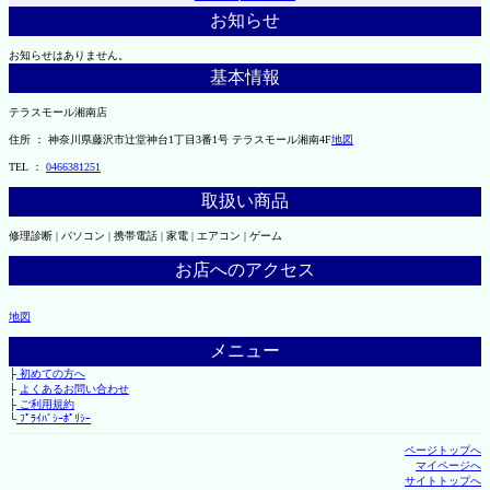
お知らせ
お知らせはありません。
基本情報
テラスモール湘南店
住所 ： 神奈川県藤沢市辻堂神台1丁目3番1号 テラスモール湘南4F
地図
TEL ：
0466381251
取扱い商品
修理診断 | パソコン | 携帯電話 | 家電 | エアコン | ゲーム
お店へのアクセス
地図
メニュー
├
初めての方へ
├
よくあるお問い合わせ
├
ご利用規約
└
ﾌﾟﾗｲﾊﾞｼｰﾎﾟﾘｼｰ
ページトップへ
マイページへ
サイトトップへ