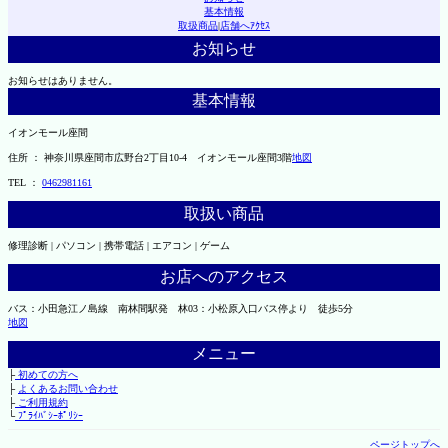
基本情報
取扱商品
|
店舗へｱｸｾｽ
お知らせ
お知らせはありません。
基本情報
イオンモール座間
住所 ： 神奈川県座間市広野台2丁目10-4 イオンモール座間3階
地図
TEL ：
0462981161
取扱い商品
修理診断 | パソコン | 携帯電話 | エアコン | ゲーム
お店へのアクセス
バス：小田急江ノ島線 南林間駅発 林03：小松原入口バス停より 徒歩5分
地図
メニュー
├
初めての方へ
├
よくあるお問い合わせ
├
ご利用規約
└
ﾌﾟﾗｲﾊﾞｼｰﾎﾟﾘｼｰ
ページトップへ